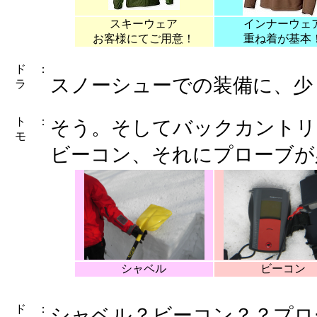
スキーウェア
インナーウェ
お客様にてご用意！
重ね着が基本
ド
：
スノーシューでの装備に、少
ラ
ト
：
そう。そしてバックカントリ
モ
ビーコン、それにプローブが
シャベル
ビーコン
ド
：
シャベル？ビーコン？？プロ